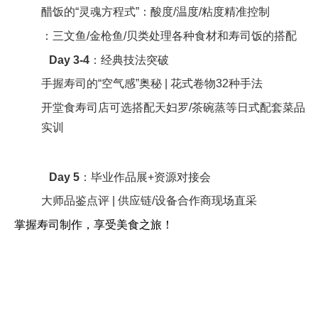
学
示
教
醋饭的“灵魂方程式”：酸度/温度/粘度精准控制
我
荐
寿
学
联
们
：三文鱼/金枪鱼/贝类处理各种食材和寿司饭的搭配
菜
司
模
的
品
Day 3-4
‌：经典技法突破
系
的
式
团
教
手握寿司的“空气感”奥秘 | 花式卷物32种手法
好
食
我
队
学
处
开堂食寿司店可选搭配天妇罗/茶碗蒸等日式配套菜品
材
推
模
实训
们
食
多
荐
式
联
材
图
菜
教
系
多
展
Day 5
：毕业作品展+资源对接会
品
日
方
图
示
大师品鉴点评 | 供应链/设备合作商现场直采
爆
本
式
展
吾
掌握寿司制作，享受美食之旅！
浆
最
留
示
食
玉
有
言
寿
为
子
名
标
司
吾
烧
的
题
日
学
六
简