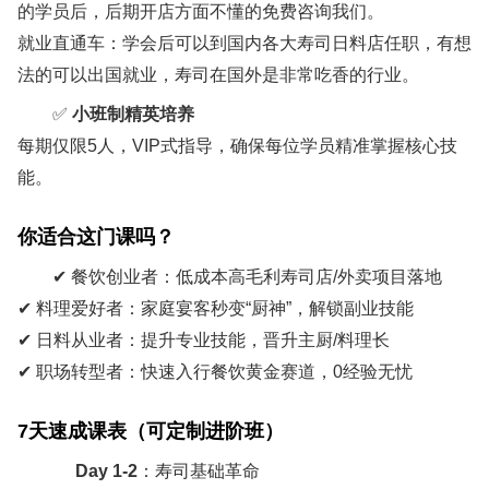
我
的学员后，后期开店方面不懂的免费咨询我们。
式
拉
班
们
就业直通车：学会后可以到国内各大寿司日料店任职，有想
面
我
小
的
法的可以出国就业，寿司在国外是非常吃香的行业。
日
们
团
✅ ‌
小班制精英培养
吃
式
的
队
每期仅限5人，VIP式指导，确保每位学员精准掌握核心技
日
拉
开
团
推
能。
式
面
队
荐
店
小
专
推
你适合这门课吗？
菜
吃
业
指
荐
品
✔ 餐饮创业者：低成本高毛利寿司店/外卖项目落地
日
班
菜
教
导
✔ 料理爱好者：家庭宴客秒变“厨神”，解锁副业技能
式
我
品
学
✔ 日料从业者：提升专业技能，晋升主厨/料理长
大
案
们
教
模
✔ 职场转型者：快速入行餐饮黄金赛道，0经验无忧
阪
的
学
例
式
烧
团
模
7天速成课表（可定制进阶班）
日
学
展
队
式
料
Day 1-2
‌：寿司基础革命
习
推