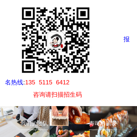
本
习
大
介
传
日
系
统
式
列
美
关
特
食
报
东
色
煮
配
学
方
习
制
食
作
名热线
:
135 5115 6412
材
食
咨询请扫描招生码
多
材
图
多
展
图
我们的团队
寿司培训表
示
展
章
示