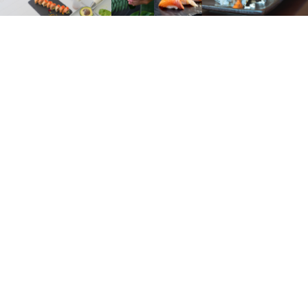
鱼
吾
小
食
丸
为
子
吾
学
习