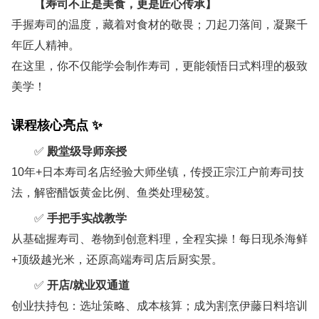
【寿司不止是美食，更是匠心传承】
企
手握寿司的温度，藏着对食材的敬畏；刀起刀落间，凝聚千
训
业
年匠人精神。
日
新
寿
在这里，你不仅能学会制作寿司，更能领悟日式料理的极致
料
闻
司
美学！
培
训
培
课程核心亮点
‌ ✨
日
训
✅ ‌
殿堂级导师亲授
料
寿
10年+日本寿司名店经验大师坐镇，传授正宗江户前寿司技
全
日
司
法，解密醋饭黄金比例、鱼类处理秘笈。
能
式
培
班
✅ ‌
手把手实战教学
训
教
从基础握寿司、卷物到创意料理，全程实操！每日现杀海鲜
拉
寿
学
+顶级越光米，还原高端寿司店后厨实景。
面
司
介
✅ ‌
开店/就业双通道
日
专
日
绍
创业扶持包：选址策略、成本核算；成为割烹伊藤日料培训
式
业