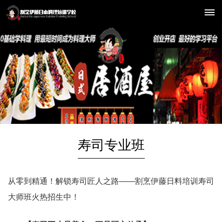
首
页
新
闻
中
寿司专业班
心
机
日
从零到精通！解锁寿司匠人之路——割烹伊藤日料培训寿司
构
料
大师班火热招生中！
动
态
培