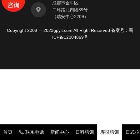
成都市金牛区
企
二环路北四段89号
训
业
（瑞安中心2209）
日
新
寿
料
Copyright 2008----2023gpyit.com All Right Reserved 备案号：
蜀
闻
司
ICP备12004869号
培
训
培
日
训
料
寿
全
日
司
能
式
培
班
训
教
拉
寿
学
面
司
介
日
专
日
首页
联系电话
新闻中心
日料培训
寿司培训
日式拉
绍
式
业