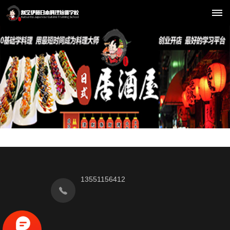
首
页
新
闻
中
心
机
日
13551156412
构
料
动
态
培