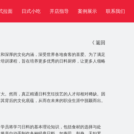
式拉面
日式小吃
开店指导
案例展示
联系
我们
《 返回
盘和深厚的文化内涵，深受世界各地食客的喜爱。为了满足
食培训课程，旨在培养更多优秀的日料厨师，让更多人领略
扩大。然而，真正精通日料烹饪技艺的人才却相对稀缺。因
解其背后的文化底蕴，从而在未来的职业生涯中脱颖而出。
，学员将学习日料的基本理论知识，包括食材的选择与处
员将亲自动手制作各种经典日料，如寿司、刺身、天妇罗